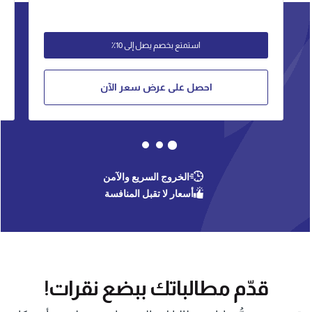
استمتع بخصم يصل إلى 10٪
احصل على عرض سعر الآن
الخروج السريع والآمن
أسعار لا تقبل المنافسة
قدّم مطالباتك ببضع نقرات!