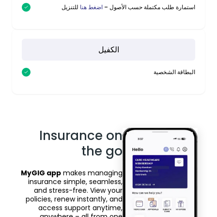
علاج إصابات العمل و
استمارة طلب مكتملة حسب الأصول –
للتنزيل
اضغط هنا
العلاج لحالات الطوارئ
العلاج في غرف العناية
المركّزة
الكفيل
الحالات السابقة والأمراض
العلاج الداخلي فقط وضمن الحد
البطاقة الشخصية
المزمنة
ذاته
ألعلاج الخارجي
االاستشارات
(موافقة مسبقة مطلوبة إذا
والفحوصات التشخيصية
Insurance on
كانت التكلفة أكثر من 100 ريال)
والأدوية والعلاجات على يد
أطباء معتمدين في عيادات
the go
الشبكة والمراكز الصحية
(تُغطّى العيادات الخارجية
MyGIG app
makes managing
في المستشفيات من
insurance simple, seamless,
and stress-free. View your
الساعة 10 مساءً حتى 8
policies, renew instantly, and
صباحاً فقط)
access support anytime,
الفحوصات المخبرية
anywhere – all from one