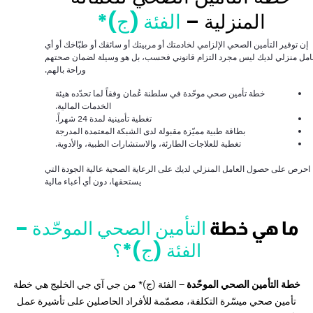
المنزلية –
الفئة (ج)*
إن توفير التأمين الصحي الإلزامي لخادمتك أو مربيتك أو سائقك أو طبّاخك أو أي
مل منزلي لديك ليس مجرد التزام قانوني فحسب، بل هو وسيلة لضمان صحتهم
وراحة بالهم.
خطة تأمين صحي موحّدة في سلطنة عُمان وفقاً لما تحدّده هيئة
الخدمات المالية.
تغطية تأمينية لمدة 24 شهراً.
بطاقة طبية مميّزة مقبولة لدى الشبكة المعتمدة المدرجة
تغطية للعلاجات الطارئة، والاستشارات الطبية، والأدوية.
احرص على حصول العامل المنزلي لديك على الرعاية الصحية عالية الجودة التي
يستحقها، دون أي أعباء مالية
التأمين الصحي الموحّدة –
ما هي خطة
الفئة (ج)*؟
خطة التأمين الصحي الموحّدة
– الفئة (ج)* من جي آي جي الخليج هي خطة
تأمين صحي ميسّرة التكلفة، مصمّمة للأفراد الحاصلين على تأشيرة عمل