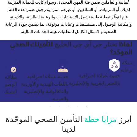
عُمانية والعاملين ضمن فئة المهن المحددة. وسواء كانت للعمالة المنزلية
لديك، أو المربيات، أو السائقين، أو غيرهم ممن يندرجون ضمن هذه الفئة،
فإنها توفّر تغطية طبية تشمل الاستشارات، والرعاية الطارئة، والأدوية،
وإمكانية الوصول إلى مستشفيات وعيادات موثوقة، بما يضمن جودة الرعاية
الصحية
والامتثال الكامل لمتطلبات هيئة الخدمات المالية.
تختار جي آي جي الخليج
لماذا
لتأمينك الصحي
الموحّد؟
ى شبكة
الرعاية
خدمة عملاء احترافية
خدمة عملاء احترافية
بطاقة ط
باللغتين العربية والإنجليزية
باللغات الهندية والأوردية
الوصول 
والتاغالوغية والإنجليزية
الشبكة ا
والعربية
أبرز
مزايا خطة
التأمين الصحي الموحّدة
لدينا