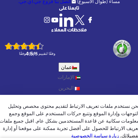
مساءً (طوال الاسبوع)
اتصل بنا
فروع جي.آي.جي.
أقصى
تابعنا على
إعادة جثمان ورفات المتوفي إلى
مصاريف إعادة جثمان ورفات
موطنه الأصلي
المتوفي إلى موطنه الأصلي
ملاحظات العملاء
4.5
/5
وفقًا لتقييم 39684 وفقًا
عمان
الإمارات
البحرين
قطر
حن نستخدم ملفات تعريف الارتباط لتقديم محتوى مخصص وتحليل
English
لتوجهات وإدارة الموقع وتتبع حركات المستخدم على الموقع وجمع
الشروط والاحكام
|
سياسة الخصوصية
|
سياسة الخصوصية
علومات سكانية عن قاعدة المستخدمين بشكل عام. اقبل جميع ملفات
(جميع الحقوق محفوظة)2024 شركة جي.آي.جي. للتأمين
عريف الارتباط للحصول على أفضل تجربة ممكنة على موقعنا أو إدارة
(الخليج) ش.م.ب (م)
فضيلاتك.
زيارة سياسة الخصوصية