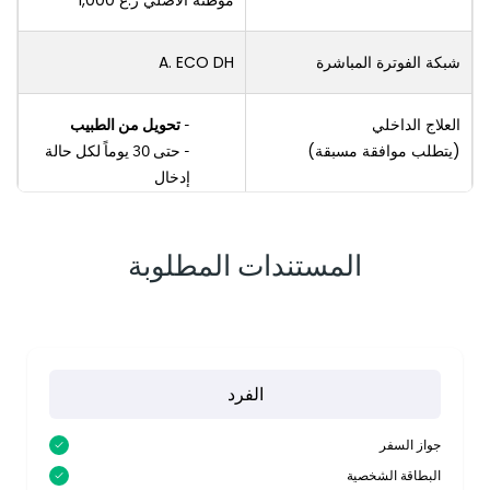
شبكة الفوترة المباشرة
A. ECO DH
العلاج الداخلي
تحويل من الطبيب
(يتطلب موافقة مسبقة)
حتى 30 يوماً لكل حالة
إدخال
رسوم الأقامة في غرف
مشتركه (عامة)
المستندات المطلوبة
رسوم الأطباء/
الأستشاريين / والفئات
الطبية والطبية المساعدة
الفحوصات والتشخيص
,الأدوية والمحاليل والعلاج
(العنايه النهارية)
الفرد
والعمليات الجراحية في
المستشفيات
جواز السفر
الأشعه ورسوم التصوير
البطاقة الشخصية